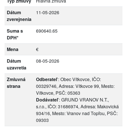
Typ zmluvy
Hlavná zmluva
Dátum
11-05-2026
zverejnenia
Suma s
690640.65
DPH*
Mena
€
Dátum
08-05-2026
uzavretia
Zmluvná
Odberateľ
: Obec Vítkovce, IČO:
strana
00329746, Adresa: Vítkovce 99, Mesto:
Vítkovce, PSČ: 05363
Dodávateľ
: GRUND VRANOV N.T.,
s.r.o., IČO: 31686974, Adresa: Makovická
934/16, Mesto: Vranov nad Topľou, PSČ:
09303