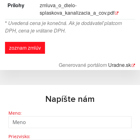
Prílohy
zmluva_o_dielo-
splaskova_kanalizacia_a_cov.pdf
*
Uvedená cena je konečná. Ak je dodávateľ platcom
DPH, cena je vrátane DPH.
zoznam zmlúv
Generované portálom
Uradne.sk
Napíšte nám
Meno:
Priezvisko: