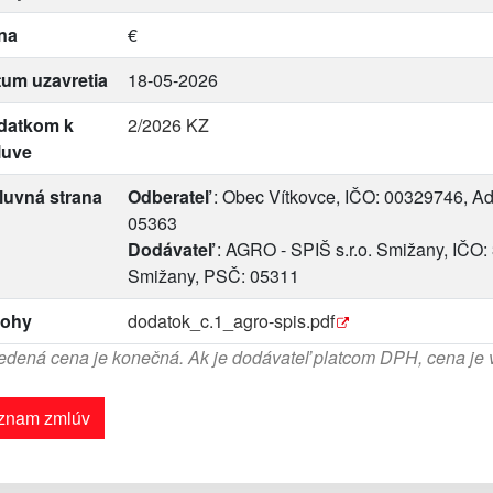
na
€
um uzavretia
18-05-2026
datkom k
2/2026 KZ
luve
luvná strana
Odberateľ
: Obec Vítkovce, IČO: 00329746, Ad
05363
Dodávateľ
: AGRO - SPIŠ s.r.o. Smižany, IČO:
Smižany, PSČ: 05311
lohy
dodatok_c.1_agro-spis.pdf
dená cena je konečná. Ak je dodávateľ platcom DPH, cena je
znam zmlúv