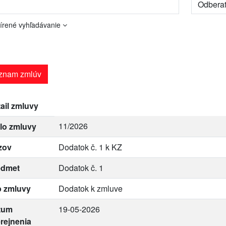
írené vyhľadávanie
znam zmlúv
ail zmluvy
11/2026
lo zmluvy
zov
Dodatok č. 1 k KZ
edmet
Dodatok č. 1
p zmluvy
Dodatok k zmluve
tum
19-05-2026
rejnenia