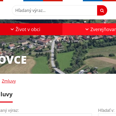
Hľadaný výraz...
Život v obci
Zverejňova
KOVCE
Zmluvy
luvy
aný výraz:
Hľadať v: