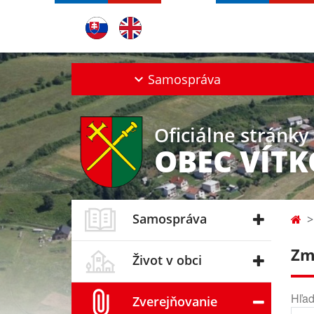
Samospráva
Oficiálne stránky
OBEC VÍT
Samospráva
Zm
Život v obci
Hľad
Zverejňovanie