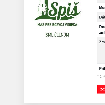
Me
Dát
Do
zm
Zm
Prí
*
Uve
zo