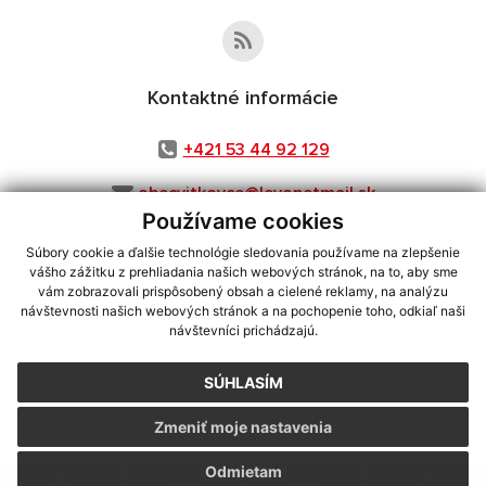
Kontaktné informácie
+421 53 44 92 129
obecvitkovce@levonetmail.sk
Používame cookies
Súbory cookie a ďalšie technológie sledovania používame na zlepšenie
vášho zážitku z prehliadania našich webových stránok, na to, aby sme
využite možnosť získavania aktuálnych informácií s využitím RSS
,
vám zobrazovali prispôsobený obsah a cielené reklamy, na analýzu
CMS systém (redakčný) systém ECHELON 2,
Mapa stránok
,
web portál
,
návštevnosti našich webových stránok a na pochopenie toho, odkiaľ naši
návštevníci prichádzajú.
webhosting
,
webex.digital, s.r.o.
,
domény
,
registrácia domény
,
spoločnosť webex.digital, s.r.o.
,
technický prevádzkovateľ
SÚHLASÍM
Posledná aktualizácia:
06.08.2026
Zmeniť moje nastavenia
Vytlačiť stránku
|
Vyhlásenie o prístupnosti
Autorské práva
|
Cookies
Odmietam