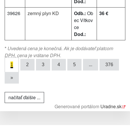
Dod.:
39626
zemný plyn KD
Odb.:
Ob
36 €
ec Vítkov
ce
Dod.:
*
Uvedená cena je konečná. Ak je dodávateľ platcom
DPH, cena je vrátane DPH.
1
2
3
4
5
...
376
»
načítať ďalšie ...
Generované portálom
Uradne.sk