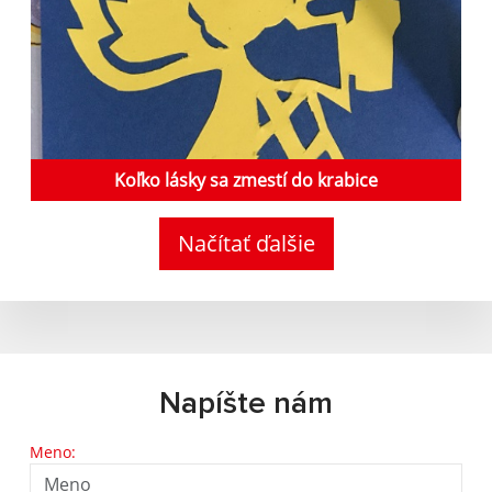
Koľko lásky sa zmestí do krabice
Načítať ďalšie
Napíšte nám
Meno: