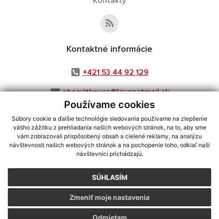
Kontakty
Kontaktné informácie
+421 53 44 92 129
obecvitkovce@levonetmail.sk
Používame cookies
Súbory cookie a ďalšie technológie sledovania používame na zlepšenie
vášho zážitku z prehliadania našich webových stránok, na to, aby sme
využite možnosť získavania aktuálnych informácií s využitím RSS
,
vám zobrazovali prispôsobený obsah a cielené reklamy, na analýzu
CMS systém (redakčný) systém ECHELON 2,
Mapa stránok
,
web portál
,
návštevnosti našich webových stránok a na pochopenie toho, odkiaľ naši
návštevníci prichádzajú.
webhosting
,
webex.digital, s.r.o.
,
domény
,
registrácia domény
,
spoločnosť webex.digital, s.r.o.
,
technický prevádzkovateľ
SÚHLASÍM
Posledná aktualizácia:
06.08.2026
Zmeniť moje nastavenia
Vytlačiť stránku
|
Vyhlásenie o prístupnosti
Autorské práva
|
Cookies
Odmietam