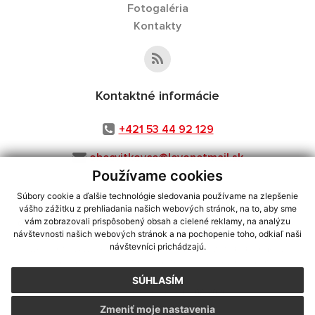
Fotogaléria
Kontakty
Kontaktné informácie
+421 53 44 92 129
obecvitkovce@levonetmail.sk
Používame cookies
Súbory cookie a ďalšie technológie sledovania používame na zlepšenie
vášho zážitku z prehliadania našich webových stránok, na to, aby sme
využite možnosť získavania aktuálnych informácií s využitím RSS
,
vám zobrazovali prispôsobený obsah a cielené reklamy, na analýzu
CMS systém (redakčný) systém ECHELON 2,
Mapa stránok
,
web portál
,
návštevnosti našich webových stránok a na pochopenie toho, odkiaľ naši
návštevníci prichádzajú.
webhosting
,
webex.digital, s.r.o.
,
domény
,
registrácia domény
,
spoločnosť webex.digital, s.r.o.
,
technický prevádzkovateľ
SÚHLASÍM
Posledná aktualizácia:
06.08.2026
Zmeniť moje nastavenia