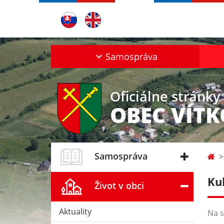
Samospráva
Oficiálne stránky
OBEC VÍT
Samospráva
Ku
Život v obci
Aktuality
Na s