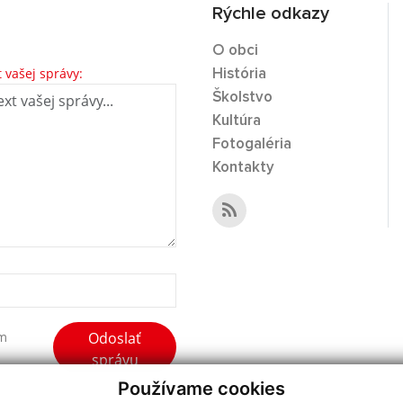
Rýchle odkazy
O obci
t vašej správy:
História
Školstvo
Kultúra
Fotogaléria
Kontakty
Odoslať
ím
správu
Používame cookies