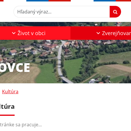
Hľadaný výraz...
Život v obci
Zverejňova
KOVCE
Kultúra
ltúra
tránke sa pracuje...