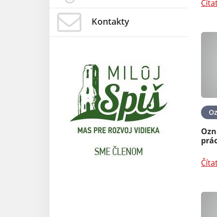
Číta
Kontakty
O
Ozn
prác
Číta