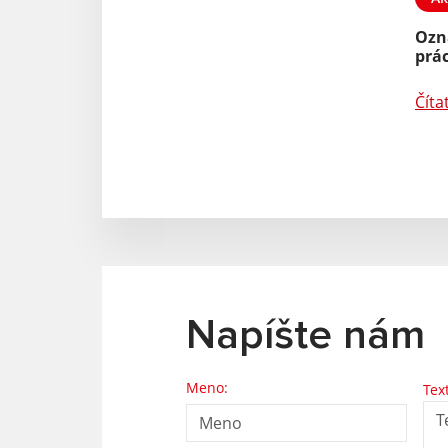
Ozn
prác
Číta
Napíšte nám
Meno:
Tex