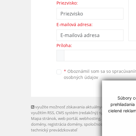
Priezvisko:
E-mailová adresa:
Príloha:
*
Oboznámil som sa so
spracúvan
osobných údajov
Súbory co
prehliadania
využite možnosť získavania aktuálnych informácií s
cielené rekla
využitím RSS
, CMS systém (redakčný) systém ECHELON 2,
Mapa stránok
,
web portál
,
webhosting
,
webex.digital, s.r.o
domény
,
registrácia domény
,
spoločnosť webex.digital, s.r.
technický prevádzkovateľ