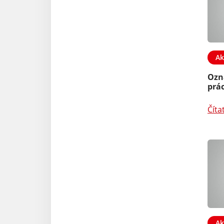
Ak
Ozn
prác
Číta
Ak