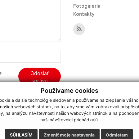
Fotogaléria
Kontakty
Odoslať
ím
správu
Používame cookies
okie a ďalšie technológie sledovania používame na zlepšenie vášho
 našich webových stránok, na to, aby sme vám zobrazovali prispôs
my, na analýzu návštevnosti našich webových stránok a na pochopeni
webdesign
|
naši návštevníci prichádzajú.
.
,
o.
,
SÚHLASÍM
Zmeniť moje nastavenia
Odmietam