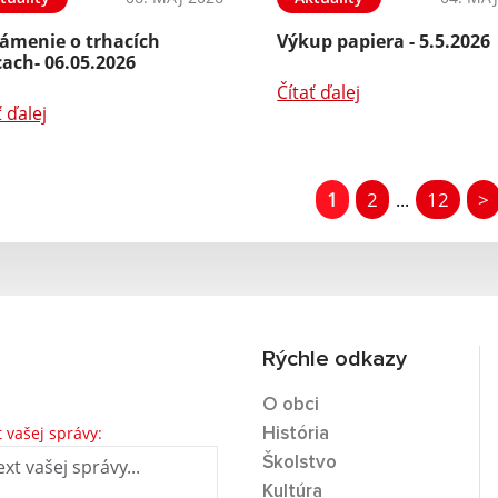
ámenie o trhacích
Výkup papiera - 5.5.2026
ach- 06.05.2026
Čítať ďalej
ť ďalej
1
2
12
>
...
Rýchle odkazy
O obci
t vašej správy:
História
Školstvo
Kultúra