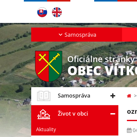
Samospráva
Oficiálne stránky
OBEC VÍT
Samospráva
oz
Život v obci
Aktuality
04