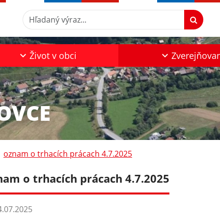
Hľadaný výraz...
Život v obci
Zverejňova
KOVCE
oznam o trhacích prácach 4.7.2025
nam o trhacích prácach 4.7.2025
.07.2025