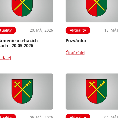
tuality
20. MÁJ 2026
Aktuality
18. MÁJ
ámenie o trhacích
Pozvánka
ach - 20.05.2026
Čítať ďalej
ť ďalej
tuality
06. MÁJ 2026
Aktuality
04. MÁJ