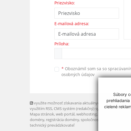
Priezvisko:
E-mailová adresa:
Príloha:
*
Oboznámil som sa so
spracúvan
osobných údajov
Súbory co
prehliadania
využite možnosť získavania aktuálnych informácií s
cielené rekla
využitím RSS
, CMS systém (redakčný) systém ECHELON 2,
Mapa stránok
,
web portál
,
webhosting
,
webex.digital, s.r.o
domény
,
registrácia domény
,
spoločnosť webex.digital, s.r.
technický prevádzkovateľ