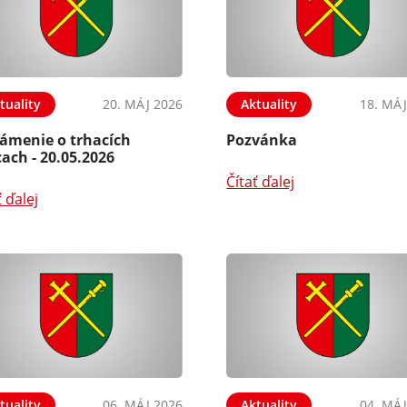
tuality
20. MÁJ 2026
Aktuality
18. MÁJ
ámenie o trhacích
Pozvánka
ach - 20.05.2026
Čítať ďalej
ť ďalej
tuality
06. MÁJ 2026
Aktuality
04. MÁJ