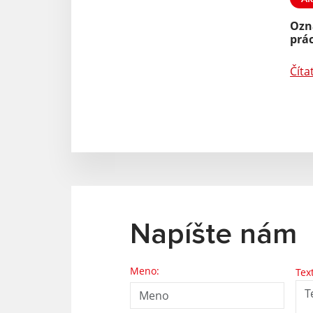
Ozn
prác
Číta
Napíšte nám
Meno:
Tex