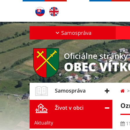
Samospráva
Oficiálne stránky
OBEC VÍT
Samospráva
Oz
Život v obci
Aktuality
11