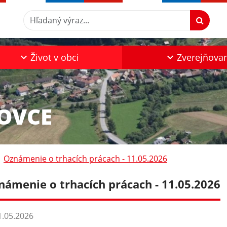
Hľadaný výraz...
Život v obci
Zverejňova
KOVCE
Oznámenie o trhacích prácach - 11.05.2026
námenie o trhacích prácach - 11.05.2026
.05.2026