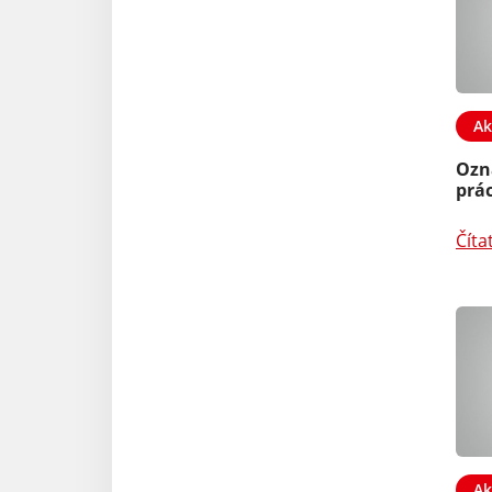
Ak
Ozn
prác
Číta
Ak