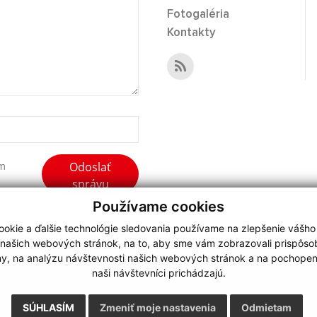
Fotogaléria
Kontakty
Odoslať
ím
správu
Používame cookies
okie a ďalšie technológie sledovania používame na zlepšenie vášho
 našich webových stránok, na to, aby sme vám zobrazovali prispôs
my, na analýzu návštevnosti našich webových stránok a na pochopeni
webdesign
|
naši návštevníci prichádzajú.
.
,
o.
,
SÚHLASÍM
Zmeniť moje nastavenia
Odmietam