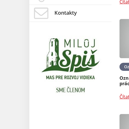
Číta
Kontakty
O
Ozn
prác
Číta