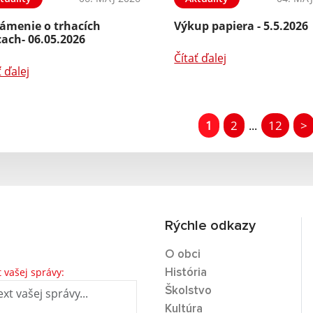
ámenie o trhacích
Výkup papiera - 5.5.2026
ach- 06.05.2026
Čítať ďalej
ť ďalej
1
2
12
>
...
Rýchle odkazy
O obci
t vašej správy:
História
Školstvo
Kultúra