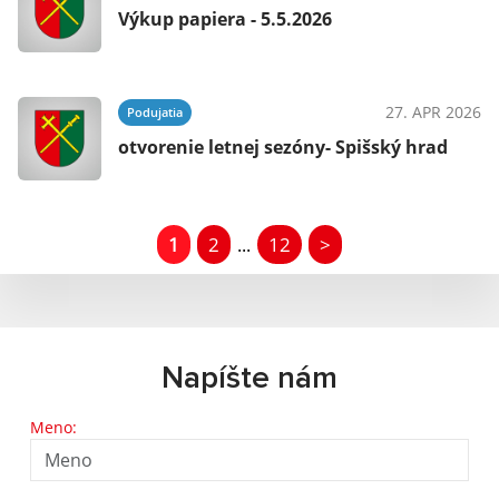
Výkup papiera - 5.5.2026
27. APR 2026
Podujatia
otvorenie letnej sezóny- Spišský hrad
1
2
12
>
...
Napíšte nám
Meno: