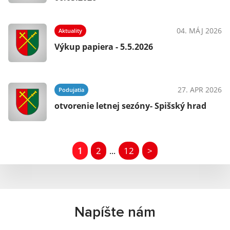
04. MÁJ 2026
Aktuality
Výkup papiera - 5.5.2026
27. APR 2026
Podujatia
otvorenie letnej sezóny- Spišský hrad
1
2
12
>
...
Napíšte nám