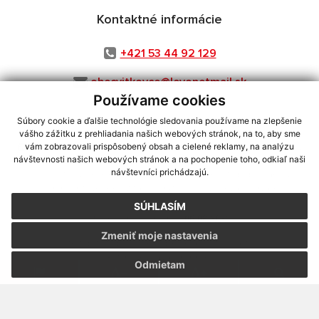
Kontaktné informácie
+421 53 44 92 129
obecvitkovce@levonetmail.sk
Používame cookies
Súbory cookie a ďalšie technológie sledovania používame na zlepšenie
vášho zážitku z prehliadania našich webových stránok, na to, aby sme
využite možnosť získavania aktuálnych informácií s využitím RSS
,
vám zobrazovali prispôsobený obsah a cielené reklamy, na analýzu
CMS systém (redakčný) systém ECHELON 2,
Mapa stránok
,
web portál
,
návštevnosti našich webových stránok a na pochopenie toho, odkiaľ naši
návštevníci prichádzajú.
webhosting
,
webex.digital, s.r.o.
,
domény
,
registrácia domény
,
spoločnosť webex.digital, s.r.o.
,
technický prevádzkovateľ
SÚHLASÍM
Posledná aktualizácia:
06.08.2026
Zmeniť moje nastavenia
Vytlačiť stránku
|
Vyhlásenie o prístupnosti
Autorské práva
|
Cookies
Odmietam
webdesign
|