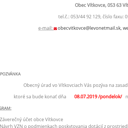
Obec Vítkovce, 053 63 Ví
tel.č.: 053/44 92 129, číslo fa
e-mail:
obecvitkovce@levonetmail.sk, w
Podľa roz
053 63
Vo Vítkovcia
POZVÁNKA
Obecný úrad vo Vítkovciach Vás pozýva na zasadnu
ktoré sa bude konať dňa
08.07.2019 /pondelok/
GRAM:
Záverečný účet obce Vítkovce
Návrh VZN o podmienkach poskytovania dotácií z prostried