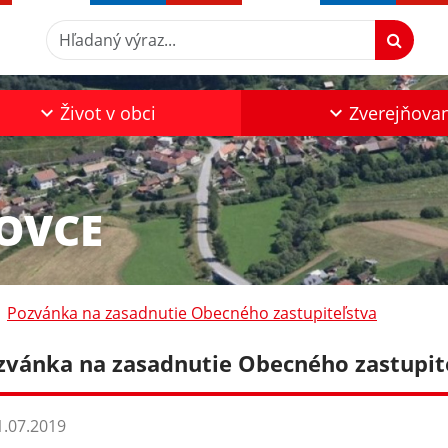
Hľadaný výraz...
Život v obci
Zverejňova
KOVCE
Pozvánka na zasadnutie Obecného zastupiteľstva
zvánka na zasadnutie Obecného zastupit
.07.2019