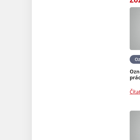
O
Ozn
prác
Číta