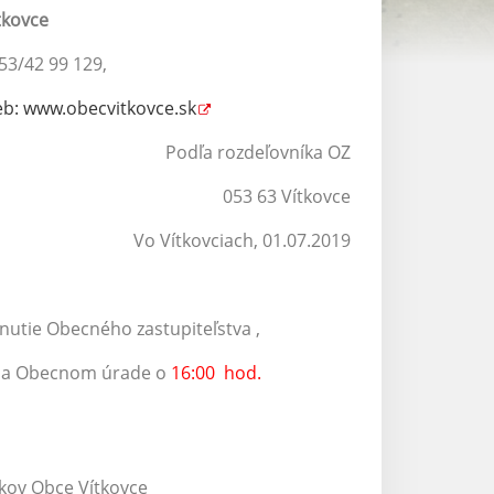
tkovce
xu: 053/42 99 129,
eb:
www.obecvitkovce.sk
deľovníka OZ
 Vítkovce
ch, 01.07.2019
tie Obecného zastupiteľstva ,
na Obecnom úrade o
16:00 hod.
kov Obce Vítkovce