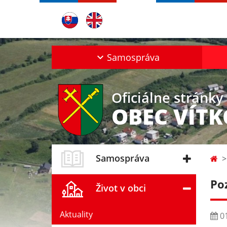
Samospráva
Oficiálne stránky
OBEC VÍT
Samospráva
Po
Život v obci
Aktuality
01