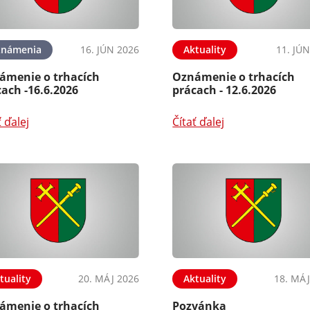
známenia
16. JÚN 2026
Aktuality
11. JÚ
ámenie o trhacích
Oznámenie o trhacích
ach -16.6.2026
prácach - 12.6.2026
ť ďalej
Čítať ďalej
tuality
20. MÁJ 2026
Aktuality
18. MÁJ
ámenie o trhacích
Pozvánka