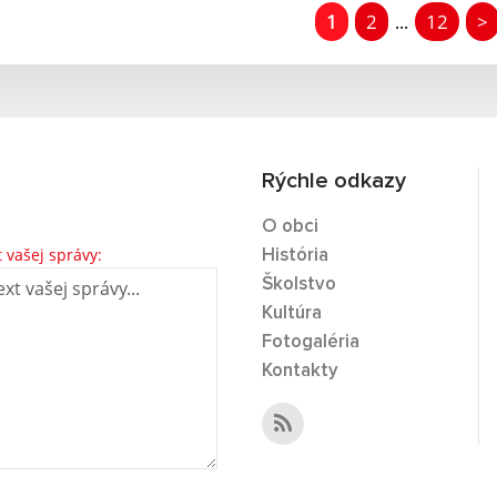
1
2
12
>
...
Rýchle odkazy
O obci
t vašej správy:
História
Školstvo
Kultúra
Fotogaléria
Kontakty