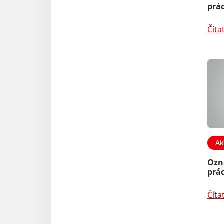
prác
Číta
Ak
Ozn
prác
Číta