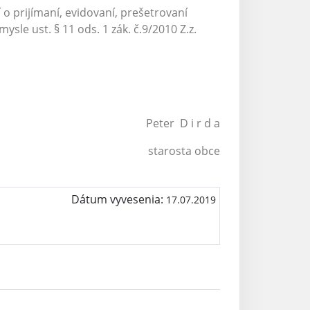
o prijímaní, evidovaní, prešetrovaní
le ust. § 11 ods. 1 zák. č.9/2010 Z.z.
D i r d a
sta obce
Dátum vyvesenia:
17.07.2019