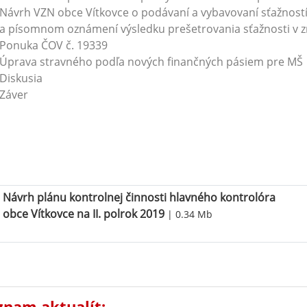
Návrh VZN obce Vítkovce o podávaní a vybavovaní sťažností 
a písomnom oznámení výsledku prešetrovania sťažnosti v zmys
Ponuka ČOV č. 19339
Úprava stravného podľa nových finančných pásiem pre MŠ
Diskusia
Záver
Peter 
staro
Návrh plánu kontrolnej činnosti hlavného kontrolóra
obce Vítkovce na II. polrok 2019
| 0.34 Mb
znam aktualít: