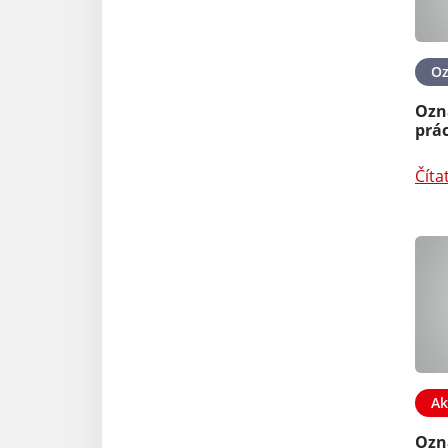
O
Ozn
prác
Číta
Ak
Ozn