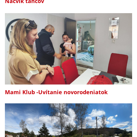
Nácvik tancov
Mami Klub -Uvítanie novorodeniatok