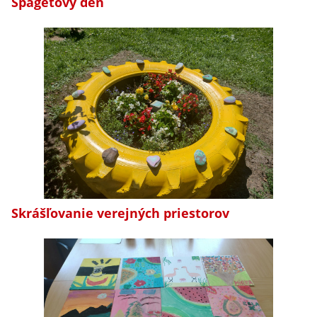
Špagetový deň
Skrášľovanie verejných priestorov