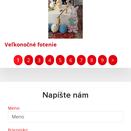
Veľkonočné fotenie
1
2
3
4
5
6
7
8
9
>
Napíšte nám
Meno:
Priezvisko: