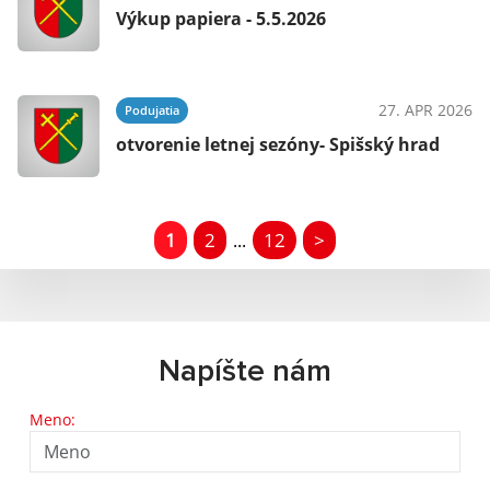
Výkup papiera - 5.5.2026
27. APR 2026
Podujatia
otvorenie letnej sezóny- Spišský hrad
1
2
12
>
...
Napíšte nám
Meno: