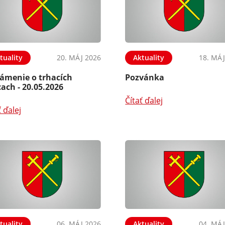
tuality
20. MÁJ 2026
Aktuality
18. MÁJ
ámenie o trhacích
Pozvánka
ach - 20.05.2026
Čítať ďalej
ť ďalej
tuality
06. MÁJ 2026
Aktuality
04. MÁJ