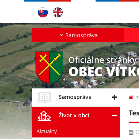
Samospráva
Oficiálne stránky
OBEC VÍT
Samospráva
Te
Život v obci
Aktuality
12