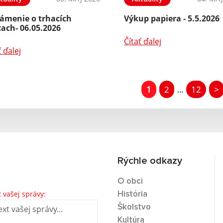
ámenie o trhacích
Výkup papiera - 5.5.2026
ach- 06.05.2026
Čítať ďalej
ť ďalej
1
2
12
>
...
Rýchle odkazy
O obci
t vašej správy:
História
Školstvo
Kultúra