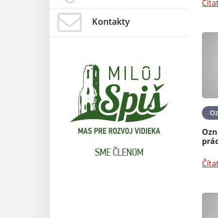
Číta
Kontakty
O
Ozn
prác
Číta