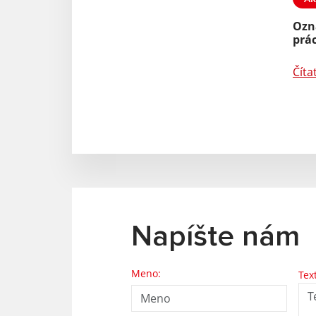
Ozn
prác
Číta
Napíšte nám
Meno:
Tex