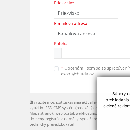
Priezvisko:
E-mailová adresa:
Príloha:
*
Oboznámil som sa so
spracúvan
osobných údajov
Súbory co
prehliadania
využite možnosť získavania aktuálnych informácií s
cielené rekla
využitím RSS
, CMS systém (redakčný) systém ECHELON 2,
Mapa stránok
,
web portál
,
webhosting
,
webex.digital, s.r.o
domény
,
registrácia domény
,
spoločnosť webex.digital, s.r.
technický prevádzkovateľ