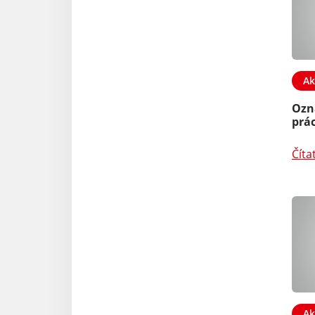
Ak
Ozn
prác
Číta
Ak