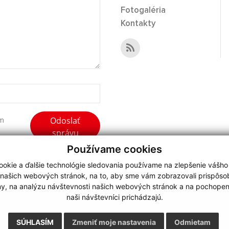
Fotogaléria
Kontakty
Odoslať
ím
správu
Používame cookies
okie a ďalšie technológie sledovania používame na zlepšenie vášho
 našich webových stránok, na to, aby sme vám zobrazovali prispôs
my, na analýzu návštevnosti našich webových stránok a na pochopeni
webdesign
|
naši návštevníci prichádzajú.
.
,
o.
,
SÚHLASÍM
Zmeniť moje nastavenia
Odmietam