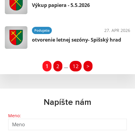
Výkup papiera - 5.5.2026
27. APR 2026
Podujatia
otvorenie letnej sezóny- Spišský hrad
1
2
12
>
...
Napíšte nám
Meno: