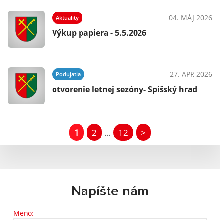
04. MÁJ 2026
Aktuality
Výkup papiera - 5.5.2026
27. APR 2026
Podujatia
otvorenie letnej sezóny- Spišský hrad
1
2
12
>
...
Napíšte nám
Meno: