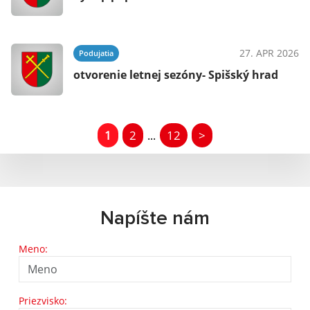
27. APR 2026
Podujatia
otvorenie letnej sezóny- Spišský hrad
1
2
12
>
...
Napíšte nám
Meno:
Priezvisko: