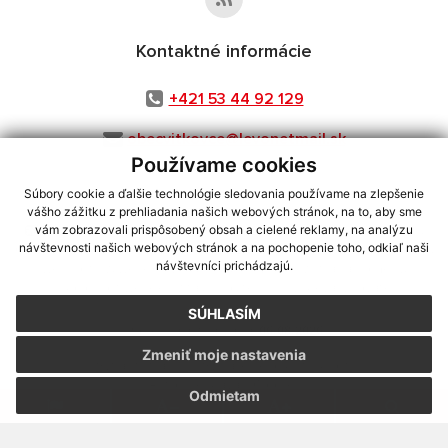
Kontaktné informácie
+421 53 44 92 129
obecvitkovce@levonetmail.sk
Používame cookies
Súbory cookie a ďalšie technológie sledovania používame na zlepšenie
vášho zážitku z prehliadania našich webových stránok, na to, aby sme
využite možnosť získavania aktuálnych informácií s využitím RSS
,
vám zobrazovali prispôsobený obsah a cielené reklamy, na analýzu
CMS systém (redakčný) systém ECHELON 2,
Mapa stránok
,
web portál
,
návštevnosti našich webových stránok a na pochopenie toho, odkiaľ naši
návštevníci prichádzajú.
webhosting
,
webex.digital, s.r.o.
,
domény
,
registrácia domény
,
spoločnosť webex.digital, s.r.o.
,
technický prevádzkovateľ
SÚHLASÍM
Posledná aktualizácia:
06.08.2026
Zmeniť moje nastavenia
Vytlačiť stránku
|
Vyhlásenie o prístupnosti
Autorské práva
|
Cookies
Odmietam
webdesign
|