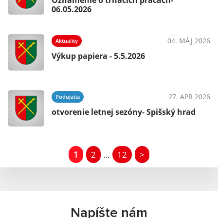
Oznámenie o trhacích prácach-
06.05.2026
04. MÁJ 2026
Aktuality
Výkup papiera - 5.5.2026
27. APR 2026
Podujatia
otvorenie letnej sezóny- Spišský hrad
1
2
12
>
...
Napíšte nám