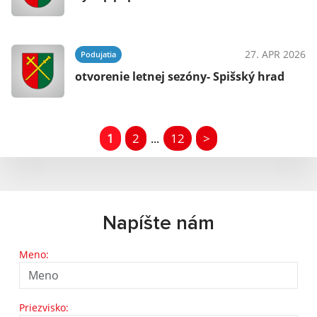
27. APR 2026
Podujatia
otvorenie letnej sezóny- Spišský hrad
1
2
12
>
...
Napíšte nám
Meno:
Priezvisko: