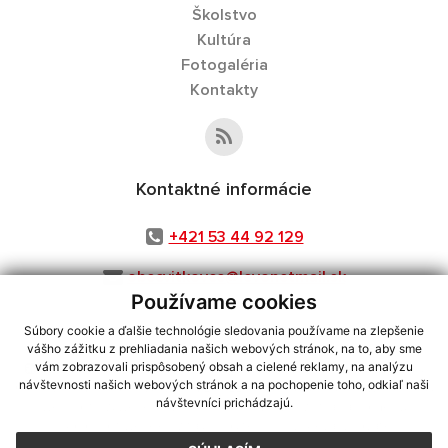
Školstvo
Kultúra
Fotogaléria
Kontakty
Kontaktné informácie
+421 53 44 92 129
obecvitkovce@levonetmail.sk
Používame cookies
Súbory cookie a ďalšie technológie sledovania používame na zlepšenie
vášho zážitku z prehliadania našich webových stránok, na to, aby sme
využite možnosť získavania aktuálnych informácií s využitím RSS
,
vám zobrazovali prispôsobený obsah a cielené reklamy, na analýzu
návštevnosti našich webových stránok a na pochopenie toho, odkiaľ naši
CMS systém (redakčný) systém ECHELON 2,
Mapa stránok
,
web portál
,
návštevníci prichádzajú.
webhosting
,
webex.digital, s.r.o.
,
domény
,
registrácia domény
,
spoločnosť webex.digital, s.r.o.
,
technický prevádzkovateľ